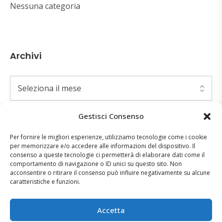
Nessuna categoria
Archivi
Gestisci Consenso
Per fornire le migliori esperienze, utilizziamo tecnologie come i cookie
Text Widget
per memorizzare e/o accedere alle informazioni del dispositivo. Il
consenso a queste tecnologie ci permetterà di elaborare dati come il
comportamento di navigazione o ID unici su questo sito. Non
Lorem ipsum dolor sit amet, consectetur adipiscing
acconsentire o ritirare il consenso può influire negativamente su alcune
elit. Suspendisse et consequat eros, id pretium erat.
caratteristiche e funzioni.
Quisque scelerisque id erat eu convallis. Interdum et
malesuada fames a
Accetta